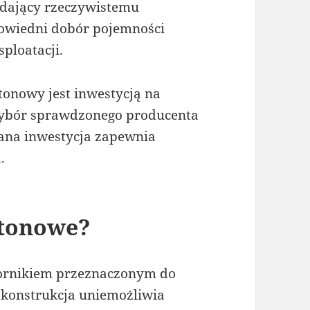
dający rzeczywistemu
owiedni dobór pojemności
sploatacji.
tonowy jest inwestycją na
 wybór sprawdzonego producenta
ana inwestycja zapewnia
.
etonowe?
iornikiem przeznaczonym do
 konstrukcja uniemożliwia