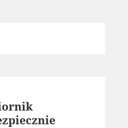
iornik
ezpiecznie