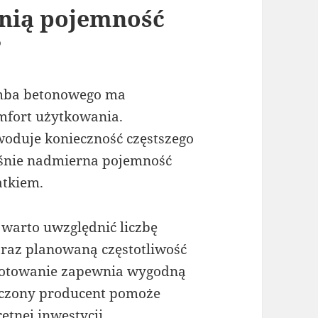
nią pojemność
?
amba betonowego ma
mfort użytkowania.
oduje konieczność częstszego
eśnie nadmierna pojemność
atkiem.
warto uwzględnić liczbę
raz planowaną częstotliwość
gotowanie zapewnia wygodną
adczony producent pomoże
tnej inwestycji.