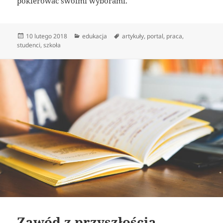
pokierować swoimi wyborami.
Data
Kategorie
Tagi
10 lutego 2018
edukacja
artykuły
,
portal
,
praca
,
publikacji
studenci
,
szkoła
Zawód z przyszłością