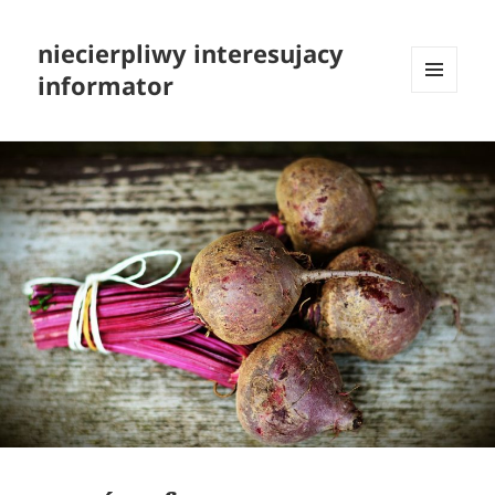
niecierpliwy interesujacy
informator
MENU
I
WIDGETY