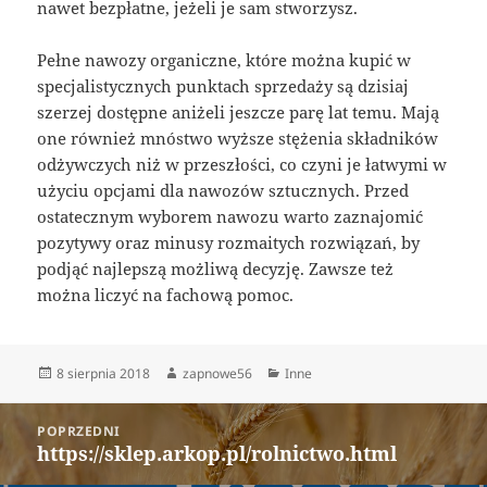
nawet bezpłatne, jeżeli je sam stworzysz.
Pełne nawozy organiczne, które można kupić w
specjalistycznych punktach sprzedaży są dzisiaj
szerzej dostępne aniżeli jeszcze parę lat temu. Mają
one również mnóstwo wyższe stężenia składników
odżywczych niż w przeszłości, co czyni je łatwymi w
użyciu opcjami dla nawozów sztucznych. Przed
ostatecznym wyborem nawozu warto zaznajomić
pozytywy oraz minusy rozmaitych rozwiązań, by
podjąć najlepszą możliwą decyzję. Zawsze też
można liczyć na fachową pomoc.
Data
Autor
Kategorie
8 sierpnia 2018
zapnowe56
Inne
publikacji
Nawigacja
POPRZEDNI
wpisu
https://sklep.arkop.pl/rolnictwo.html
Poprzedni
wpis: