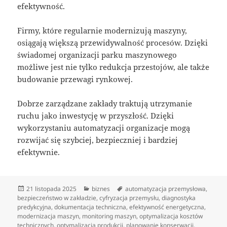
efektywność.
Firmy, które regularnie modernizują maszyny,
osiągają większą przewidywalność procesów. Dzięki
świadomej organizacji parku maszynowego
możliwe jest nie tylko redukcja przestojów, ale także
budowanie przewagi rynkowej.
Dobrze zarządzane zakłady traktują utrzymanie
ruchu jako inwestycję w przyszłość. Dzięki
wykorzystaniu automatyzacji organizacje mogą
rozwijać się szybciej, bezpieczniej i bardziej
efektywnie.
Data
Kategorie
Tagi
21 listopada 2025
biznes
automatyzacja przemysłowa
,
publikacji
bezpieczeństwo w zakładzie
,
cyfryzacja przemysłu
,
diagnostyka
predykcyjna
,
dokumentacja techniczna
,
efektywność energetyczna
,
modernizacja maszyn
,
monitoring maszyn
,
optymalizacja kosztów
technicznych
,
optymalizacja produkcji
,
planowanie konserwacji
,