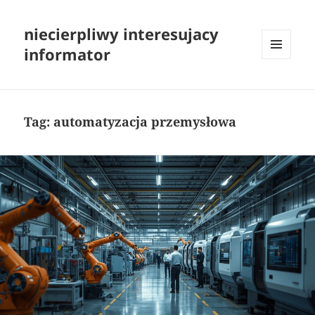
niecierpliwy interesujacy
informator
MENU
I
WIDGETY
Tag:
automatyzacja przemysłowa