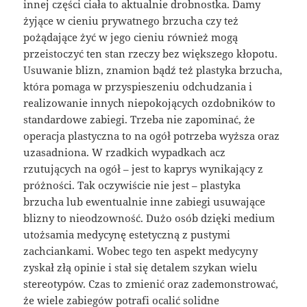
innej części ciała to aktualnie drobnostka. Damy
żyjące w cieniu prywatnego brzucha czy też
pożądające żyć w jego cieniu również mogą
przeistoczyć ten stan rzeczy bez większego kłopotu.
Usuwanie blizn, znamion bądź też plastyka brzucha,
która pomaga w przyspieszeniu odchudzania i
realizowanie innych niepokojących ozdobników to
standardowe zabiegi. Trzeba nie zapominać, że
operacja plastyczna to na ogół potrzeba wyższa oraz
uzasadniona. W rzadkich wypadkach acz
rzutujących na ogół – jest to kaprys wynikający z
próżności. Tak oczywiście nie jest – plastyka
brzucha lub ewentualnie inne zabiegi usuwające
blizny to nieodzowność. Dużo osób dzięki medium
utożsamia medycynę estetyczną z pustymi
zachciankami. Wobec tego ten aspekt medycyny
zyskał złą opinie i stał się detalem szykan wielu
stereotypów. Czas to zmienić oraz zademonstrować,
że wiele zabiegów potrafi ocalić solidne