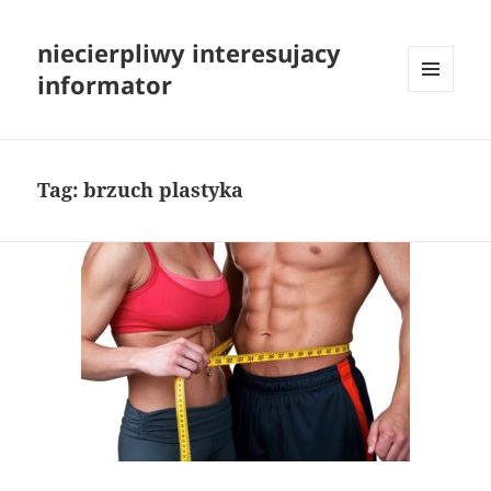
niecierpliwy interesujacy
informator
MENU
I
WIDGETY
Tag:
brzuch plastyka