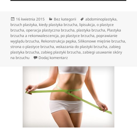
Data
Kategorie
Tagi
16 kwietnia 2015
Bez kategorii
abdominoplastyka
,
publikacji
brzuch plastyka
,
kiedy plastyka brzucha
,
lipisukcja
,
o plastyce
brzucha
,
operacja plastyczna brzucha
,
plastyka brzucha
,
Plastyka
brzucha a rekonwalescencja
,
po plastyce brzucha
,
poprawianie
wyglądu brzucha
,
Rekonstrukcja pępka
,
Silikonowe mięśnie brzucha
,
strona o plastyce brzucha
,
wskazania do plastyki brzucha
,
zabieg
plastyka brzucha
,
zabieg plastyki brzucha
,
zabiegi usuwanie skóry
do Operacje medycyny estetycznej wspo
na brzuchu
Dodaj komentarz