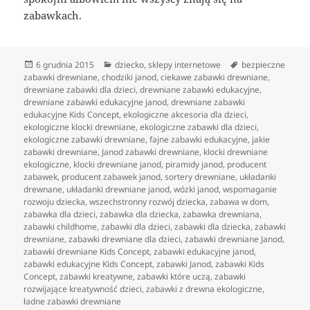
zabawkach.
Data
Kategorie
Tagi
6 grudnia 2015
dziecko
,
sklepy internetowe
bezpieczne
publikacji
zabawki drewniane
,
chodziki janod
,
ciekawe zabawki drewniane
,
drewniane zabawki dla dzieci
,
drewniane zabawki edukacyjne
,
drewniane zabawki edukacyjne janod
,
drewniane zabawki
edukacyjne Kids Concept
,
ekologiczne akcesoria dla dzieci
,
ekologiczne klocki drewniane
,
ekologiczne zabawki dla dzieci
,
ekologiczne zabawki drewniane
,
fajne zabawki edukacyjne
,
jakie
zabawki drewniane
,
Janod zabawki drewniane
,
klocki drewniane
ekologiczne
,
klocki drewniane janod
,
piramidy janod
,
producent
zabawek
,
producent zabawek janod
,
sortery drewniane
,
układanki
drewnane
,
układanki drewniane janod
,
wózki janod
,
wspomaganie
rozwoju dziecka
,
wszechstronny rozwój dziecka
,
zabawa w dom
,
zabawka dla dzieci
,
zabawka dla dziecka
,
zabawka drewniana
,
zabawki childhome
,
zabawki dla dzieci
,
zabawki dla dziecka
,
zabawki
drewniane
,
zabawki drewniane dla dzieci
,
zabawki drewniane Janod
,
zabawki drewniane Kids Concept
,
zabawki edukacyjne janod
,
zabawki edukacyjne Kids Concept
,
zabawki Janod
,
zabawki Kids
Concept
,
zabawki kreatywne
,
zabawki które uczą
,
zabawki
rozwijające kreatywność dzieci
,
zabawki z drewna ekologiczne
,
ładne zabawki drewniane