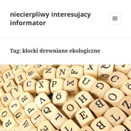
niecierpliwy interesujacy
informator
MENU
I
WIDGETY
Tag:
klocki drewniane ekologiczne