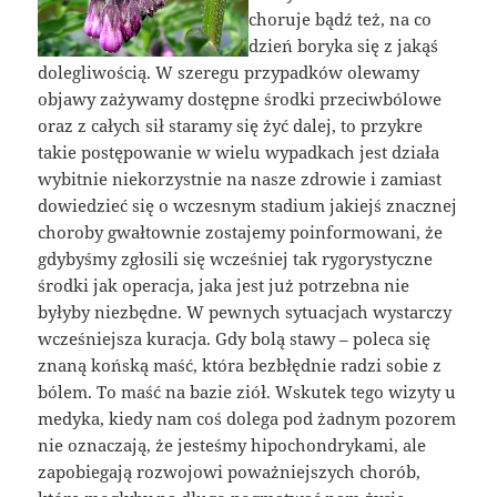
choruje bądź też, na co
dzień boryka się z jakąś
dolegliwością. W szeregu przypadków olewamy
objawy zażywamy dostępne środki przeciwbólowe
oraz z całych sił staramy się żyć dalej, to przykre
takie postępowanie w wielu wypadkach jest działa
wybitnie niekorzystnie na nasze zdrowie i zamiast
dowiedzieć się o wczesnym stadium jakiejś znacznej
choroby gwałtownie zostajemy poinformowani, że
gdybyśmy zgłosili się wcześniej tak rygorystyczne
środki jak operacja, jaka jest już potrzebna nie
byłyby niezbędne. W pewnych sytuacjach wystarczy
wcześniejsza kuracja. Gdy bolą stawy – poleca się
znaną końską maść, która bezbłędnie radzi sobie z
bólem. To maść na bazie ziół. Wskutek tego wizyty u
medyka, kiedy nam coś dolega pod żadnym pozorem
nie oznaczają, że jesteśmy hipochondrykami, ale
zapobiegają rozwojowi poważniejszych chorób,