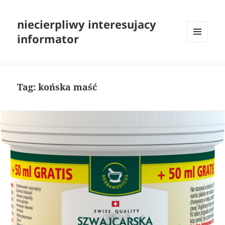
niecierpliwy interesujacy
informator
MENU
I
WIDGETY
Tag:
końska maść