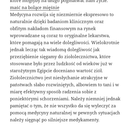
które mogłyby na długo pogmatwać nam życie.
maść na bolące mięśnie
Medycyna rozwija się niezmiernie ekspresowo to
naturalnie dzięki badaniom klinicznym oraz
obfitym nakładom finansowym na rynek
wprowadzane są coraz to oryginalne lekarstwa,
które pomagają na wiele dolegliwości. Wielokrotnie
jednak lecząc tak wiadomą dolegliwość jak
przeziębienie sięgamy do ziołolecznictwa, które
stosowane było przez ludzkość od wieków już w
starożytnym Egipcie doceniano wartość ziół.
Ziołolecznictwo jest niesłychanie atrakcyjne w
państwach słabo rozwiniętych, albowiem to tani i w
miarę efektywny sposób radzenia sobie z
poniektórymi schorzeniami. Należy niemniej jednak
pamiętać o tym, że nie wszystko da się wyleczyć za
pomocą medycyny naturalnej w pewnych sytuacjach
należy sięgnąć po silniejsze medykamenty.