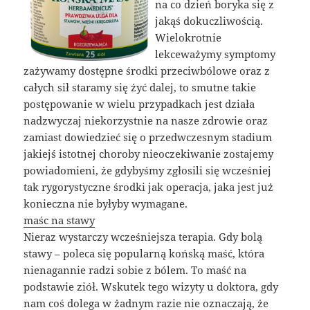
na co dzień boryka się z
jakąś dokuczliwością.
Wielokrotnie
lekceważymy symptomy
zażywamy dostępne środki przeciwbólowe oraz z
całych sił staramy się żyć dalej, to smutne takie
postępowanie w wielu przypadkach jest działa
nadzwyczaj niekorzystnie na nasze zdrowie oraz
zamiast dowiedzieć się o przedwczesnym stadium
jakiejś istotnej choroby nieoczekiwanie zostajemy
powiadomieni, że gdybyśmy zgłosili się wcześniej
tak rygorystyczne środki jak operacja, jaka jest już
konieczna nie byłyby wymagane.
maśc na stawy
Nieraz wystarczy wcześniejsza terapia. Gdy bolą
stawy – poleca się popularną końską maść, która
nienagannie radzi sobie z bólem. To maść na
podstawie ziół. Wskutek tego wizyty u doktora, gdy
nam coś dolega w żadnym razie nie oznaczają, że