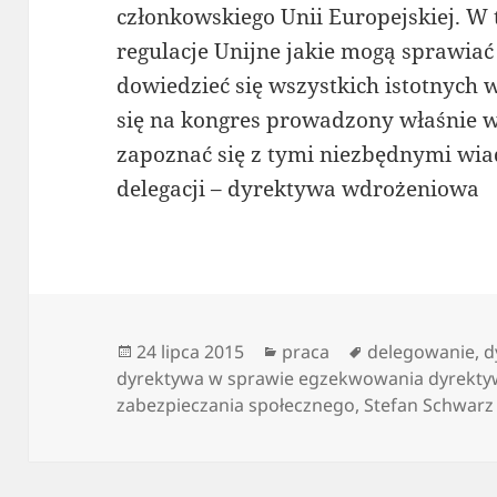
członkowskiego Unii Europejskiej. W 
regulacje Unijne jakie mogą sprawiać
dowiedzieć się wszystkich istotnych 
się na kongres prowadzony właśnie 
zapoznać się z tymi niezbędnymi wi
delegacji – dyrektywa wdrożeniowa
Data
Kategorie
Tagi
24 lipca 2015
praca
delegowanie
,
d
publikacji
dyrektywa w sprawie egzekwowania dyrekty
zabezpieczania społecznego
,
Stefan Schwarz