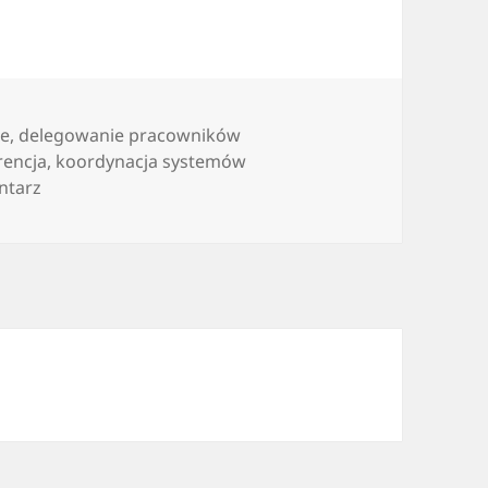
ie
,
delegowanie pracowników
rencja
,
koordynacja systemów
do Informacje dotyczące delegacji
ntarz