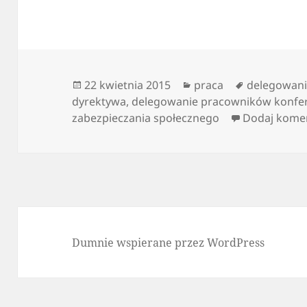
Data
Kategorie
Tagi
22 kwietnia 2015
praca
delegowan
publikacji
dyrektywa
,
delegowanie pracowników konfe
zabezpieczania społecznego
Dodaj kome
Dumnie wspierane przez WordPress