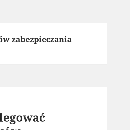
ów zabezpieczania
elegować