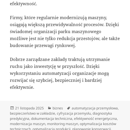
efektywność.
Firmy, które regularnie modernizują maszyny,
osiągają większą przewidywalność procesów. Dzięki
świadomej organizacji parku maszynowego
możliwe jest nie tylko redukcja przestojów, ale także
budowanie przewagi rynkowej.
Dobrze zarządzane zakłady traktują utrzymanie
ruchu jako inwestycję w przyszłość. Dzięki
wykorzystaniu automatyzacji organizacje mogą
rozwijać się szybciej, bezpieczniej i bardziej
efektywnie.
Data
Kategorie
Tagi
21 listopada 2025
biznes
automatyzacja przemysłowa
,
publikacji
bezpieczeństwo w zakładzie
,
cyfryzacja przemysłu
,
diagnostyka
predykcyjna
,
dokumentacja techniczna
,
efektywność energetyczna
,
modernizacja maszyn
,
monitoring maszyn
,
optymalizacja kosztów
technicznych
,
optymalizacja produkcji
,
planowanie konserwacji
,