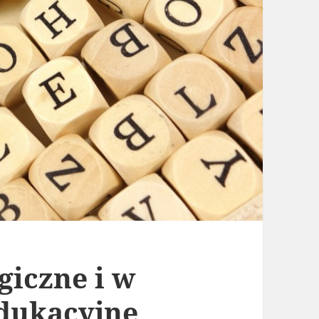
giczne i w
edukacyjne