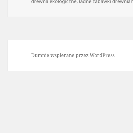
drewna ekologiczne
,
ładne zabawki drewnia
Dumnie wspierane przez WordPress