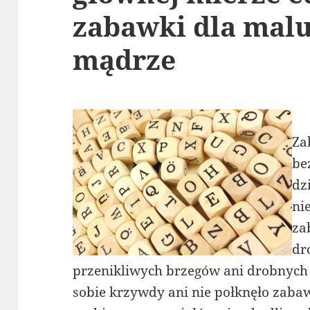
zabawki dla mal
mądrze
Za
be
dz
ni
za
dr
przenikliwych brzegów ani drobnych c
sobie krzywdy ani nie połknęło zaba