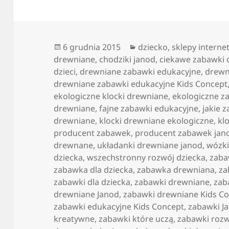
Data
Kategorie
6 grudnia 2015
dziecko
,
sklepy intern
publikacji
drewniane
,
chodziki janod
,
ciekawe zabawki
dzieci
,
drewniane zabawki edukacyjne
,
drewn
drewniane zabawki edukacyjne Kids Concept
ekologiczne klocki drewniane
,
ekologiczne za
drewniane
,
fajne zabawki edukacyjne
,
jakie 
drewniane
,
klocki drewniane ekologiczne
,
kl
producent zabawek
,
producent zabawek jan
drewnane
,
układanki drewniane janod
,
wózki
dziecka
,
wszechstronny rozwój dziecka
,
zab
zabawka dla dziecka
,
zabawka drewniana
,
za
zabawki dla dziecka
,
zabawki drewniane
,
zab
drewniane Janod
,
zabawki drewniane Kids C
zabawki edukacyjne Kids Concept
,
zabawki J
kreatywne
,
zabawki które uczą
,
zabawki rozw