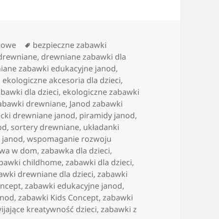
Tagi
etowe
bezpieczne zabawki
 drewniane
,
drewniane zabawki dla
iane zabawki edukacyjne janod
,
,
ekologiczne akcesoria dla dzieci
,
bawki dla dzieci
,
ekologiczne zabawki
zabawki drewniane
,
Janod zabawki
ocki drewniane janod
,
piramidy janod
,
od
,
sortery drewniane
,
układanki
 janod
,
wspomaganie rozwoju
awa w dom
,
zabawka dla dzieci
,
bawki childhome
,
zabawki dla dzieci
,
awki drewniane dla dzieci
,
zabawki
oncept
,
zabawki edukacyjne janod
,
anod
,
zabawki Kids Concept
,
zabawki
ijające kreatywność dzieci
,
zabawki z