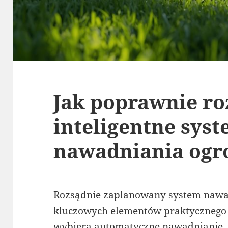
Jak poprawnie r
inteligentne sys
nawadniania ogr
Rozsądnie zaplanowany system nawad
kluczowych elementów praktycznego 
wybiera automatyczne nawadnianie,