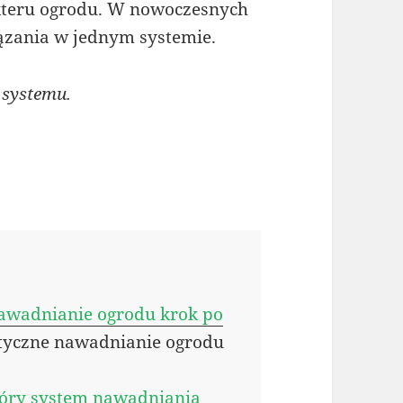
akteru ogrodu. W nowoczesnych
iązania w jednym systemie.
 systemu.
awadnianie ogrodu krok po
tyczne nawadnianie ogrodu
który system nawadniania