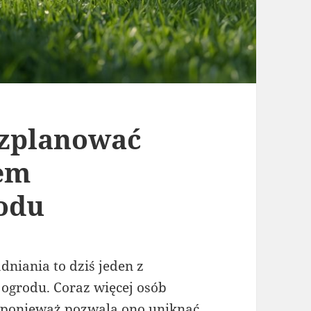
ozplanować
tem
odu
niania to dziś jeden z
ogrodu. Coraz więcej osób
 ponieważ pozwala ono uniknąć