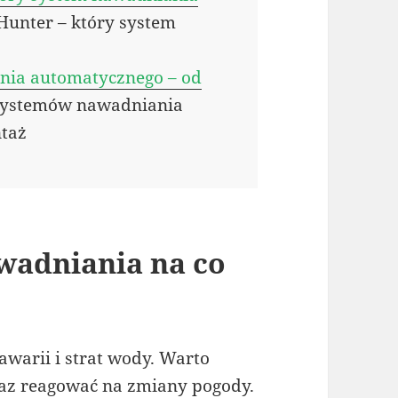
 Hunter – który system
nia automatycznego – od
systemów nawadniania
ntaż
wadniania na co
warii i strat wody. Warto
oraz reagować na zmiany pogody.