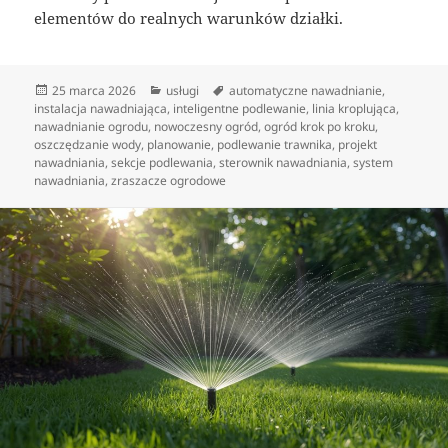
elementów do realnych warunków działki.
Data
Kategorie
Tagi
25 marca 2026
usługi
automatyczne nawadnianie
,
publikacji
instalacja nawadniająca
,
inteligentne podlewanie
,
linia kroplująca
,
nawadnianie ogrodu
,
nowoczesny ogród
,
ogród krok po kroku
,
oszczędzanie wody
,
planowanie
,
podlewanie trawnika
,
projekt
nawadniania
,
sekcje podlewania
,
sterownik nawadniania
,
system
nawadniania
,
zraszacze ogrodowe