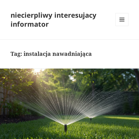
niecierpliwy interesujacy
informator
MENU
I
WIDGETY
Tag:
instalacja nawadniająca