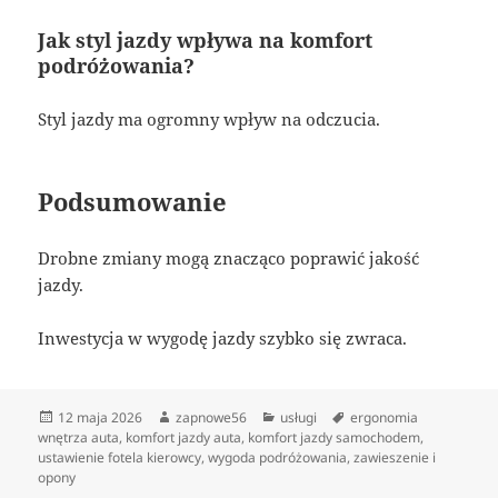
Jak styl jazdy wpływa na komfort
podróżowania?
Styl jazdy ma ogromny wpływ na odczucia.
Podsumowanie
Drobne zmiany mogą znacząco poprawić jakość
jazdy.
Inwestycja w wygodę jazdy szybko się zwraca.
Data
Autor
Kategorie
Tagi
12 maja 2026
zapnowe56
usługi
ergonomia
publikacji
wnętrza auta
,
komfort jazdy auta
,
komfort jazdy samochodem
,
ustawienie fotela kierowcy
,
wygoda podróżowania
,
zawieszenie i
opony