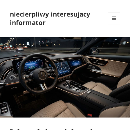
niecierpliwy interesujacy
informator
MENU
I
WIDGETY