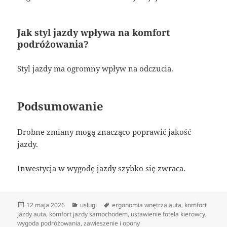
Jak styl jazdy wpływa na komfort
podróżowania?
Styl jazdy ma ogromny wpływ na odczucia.
Podsumowanie
Drobne zmiany mogą znacząco poprawić jakość
jazdy.
Inwestycja w wygodę jazdy szybko się zwraca.
Data
Kategorie
Tagi
12 maja 2026
usługi
ergonomia wnętrza auta
,
komfort
publikacji
jazdy auta
,
komfort jazdy samochodem
,
ustawienie fotela kierowcy
,
wygoda podróżowania
,
zawieszenie i opony