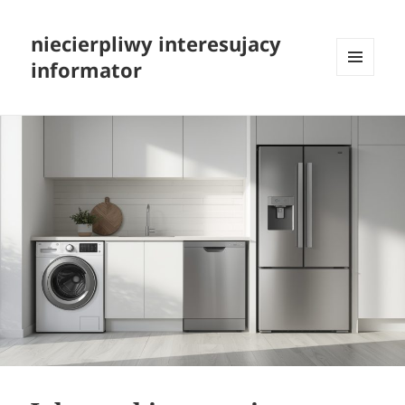
niecierpliwy interesujacy
informator
MENU
I
WIDGETY