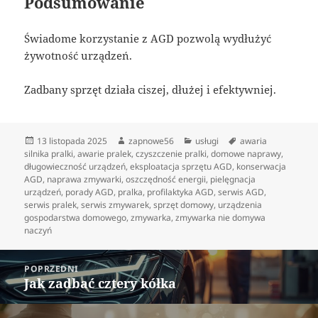
Podsumowanie
Świadome korzystanie z AGD pozwolą wydłużyć
żywotność urządzeń.
Zadbany sprzęt działa ciszej, dłużej i efektywniej.
Data
Autor
Kategorie
Tagi
13 listopada 2025
zapnowe56
usługi
awaria
publikacji
silnika pralki
,
awarie pralek
,
czyszczenie pralki
,
domowe naprawy
,
długowieczność urządzeń
,
eksploatacja sprzętu AGD
,
konserwacja
AGD
,
naprawa zmywarki
,
oszczędność energii
,
pielęgnacja
urządzeń
,
porady AGD
,
pralka
,
profilaktyka AGD
,
serwis AGD
,
serwis pralek
,
serwis zmywarek
,
sprzęt domowy
,
urządzenia
gospodarstwa domowego
,
zmywarka
,
zmywarka nie domywa
naczyń
Nawigacja
POPRZEDNI
wpisu
Jak zadbać cztery kółka
Poprzedni
wpis: