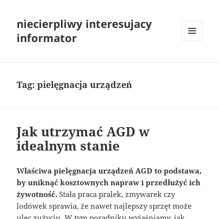
niecierpliwy interesujacy
informator
MENU
I
WIDGETY
Tag:
pielęgnacja urządzeń
Jak utrzymać AGD w
idealnym stanie
Właściwa pielęgnacja urządzeń AGD to podstawa,
by uniknąć kosztownych napraw i przedłużyć ich
żywotność.
Stała praca pralek, zmywarek czy
lodówek sprawia, że nawet najlepszy sprzęt może
ulec zużyciu. W tym poradniku wyjaśniamy, jak