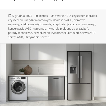
Data
Kategorie
Tagi
5 grudnia 2025
biznes
awarie AGD
,
czyszczenie pralek
,
publikacji
czyszczenie urządzeń domowych
,
dbałość o AGD
,
domowe
naprawy
,
efektywne użytkowanie
,
eksploatacja sprzętu domowego
,
konserwacja AGD
,
naprawa zmywarek
,
pielęgnacja urządzeń
,
porady techniczne
,
przedłużenie żywotności urządzeń
,
serwis AGD
,
sprzęt AGD
,
utrzymanie sprzętu