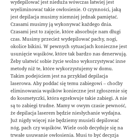
wydepilować jest nieduża wówczas łatwiej jest
wyeliminować takie owłosienie. O czynności, jaką
jest depilacja musimy niemniej jednak pamiętać.
Czasami musimy ją wykonywać każdego dnia.
Czasami jest to zajęcie, które absorbuje nam długi
czas. Musimy przecież wydepilować pachy, nogi,
okolice bikini. W pewnych sytuacjach konieczne jest
usunięcie wąsików, które tak bardzo nas denerwują.
Żeby ułatwić sobie życie wolno wykorzystywać inne
metody niż te, które wykorzystujemy w domu.
Takim podejściem jest na przykład depilacja
laserowa. Aby poddać się temu zabiegowi – choćby
eliminowania wąsików konieczne jest zgłoszenie się
do kosmetyczki, która egzekwuje takie zabiegi. A nie
są to zabiegi trudne. Mamy w owym czasie pewność,
że depilacja laserem będzie niesłychanie wydajna.
Już nigdy więcej nie będziemy musieli depilować
nóg, pach czy wąsików. Wiele osób decyduje się na
trwałe usuwanie owłosienia. Musi to być decyzja