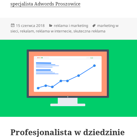
specjalista Adwords Proszowice
Data
Kategorie
Tagi
15 czerwca 2018
reklama i marketing
marketing w
publikacji
sieci
,
rekalam
,
reklama w internecie
,
skuteczna reklama
Profesjonalista w dziedzinie