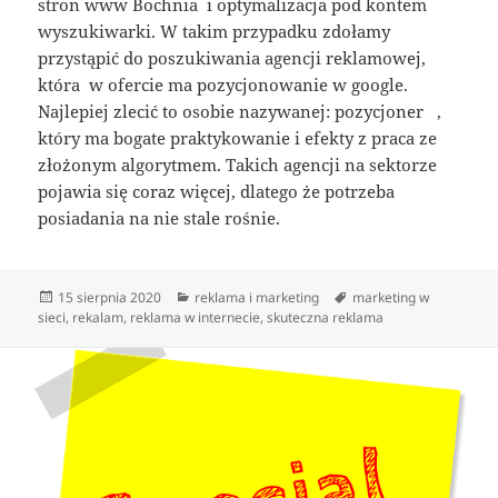
stron www Bochnia i optymalizacja pod kontem
wyszukiwarki. W takim przypadku zdołamy
przystąpić do poszukiwania agencji reklamowej,
która w ofercie ma pozycjonowanie w google.
Najlepiej zlecić to osobie nazywanej: pozycjoner ,
który ma bogate praktykowanie i efekty z praca ze
złożonym algorytmem. Takich agencji na sektorze
pojawia się coraz więcej, dlatego że potrzeba
posiadania na nie stale rośnie.
Data
Kategorie
Tagi
15 sierpnia 2020
reklama i marketing
marketing w
publikacji
sieci
,
rekalam
,
reklama w internecie
,
skuteczna reklama