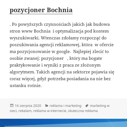
pozycjoner Bochnia
. Po powyższych czynnościach jakich jak budowa
stron www Bochnia i optymalizacja pod kontem
wyszukiwarki. Wtenczas zdołamy rozpocząć do
poszukiwania agencji reklamowej, która w ofercie
ma pozycjonowanie w google. Najlepiej zlecić to
osobie zwanej: pozycjoner , który ma bogate
praktykowanie i wyniki z praca ze złożonym
algorytmem. Takich agencji na sektorze pojawia się
coraz więcej, gdyż potrzeba posiadania na nie bez
ustanku rośnie.
Data
Kategorie
Tagi
16 sierpnia 2020
reklama i marketing
marketing w
publikacji
sieci
,
rekalam
,
reklama w internecie
,
skuteczna reklama