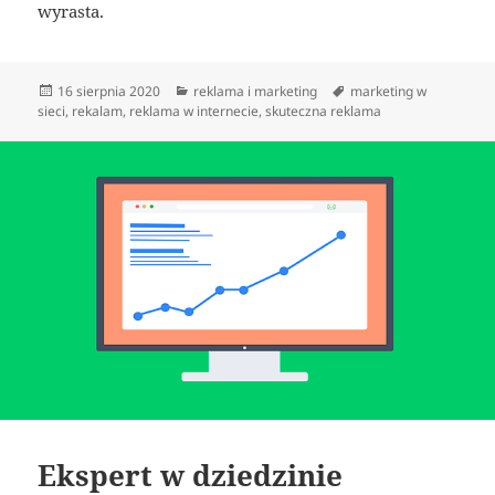
wyrasta.
Data
Kategorie
Tagi
16 sierpnia 2020
reklama i marketing
marketing w
publikacji
sieci
,
rekalam
,
reklama w internecie
,
skuteczna reklama
Ekspert w dziedzinie