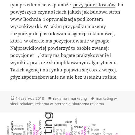
tym przedmiocie wspomoże
pozycjoner Kraków
. Po
powyższych czynnościach jakich jak budowa stron
www Bochnia i optymalizacja pod kontem
wyszukiwarki. W takim przypadku możemy
rozpocząć do poszukiwania agencji reklamowej,
która w ofercie ma pozycjonowanie w google.
Najprawidłowiej powierzyć to osobie zwanej:
pozycjoner , który ma bogate praktykowanie i
wyniki z praca ze skomplikowanym algorytmem.
Takich agencji na rynku pojawia się coraz więcej,
gdyż zapotrzebowanie na nie bez ustanku rośnie.
Data
Kategorie
Tagi
14 czerwca 2018
reklama i marketing
marketing w
publikacji
sieci
,
rekalam
,
reklama w internecie
,
skuteczna reklama