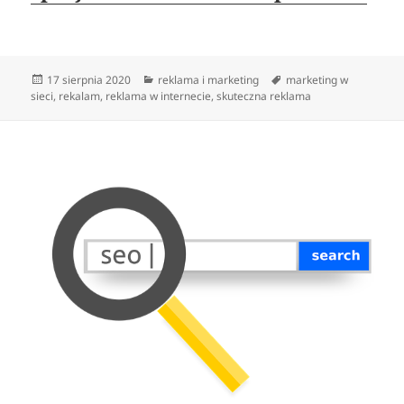
Data
Kategorie
Tagi
17 sierpnia 2020
reklama i marketing
marketing w
publikacji
sieci
,
rekalam
,
reklama w internecie
,
skuteczna reklama