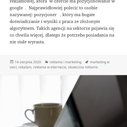
reklamowej, która w ofercie ma pozycjonowanie w
google . Najprawidłowiej polecić to osobie
nazywanej: pozycjoner , który ma bogate
doświadczanie i wyniki z praca ze złożonym
algorytmem. Takich agencji na sektorze pojawia się
co chwila więcej, dlatego że potrzeba posiadania na
nie stale wyrasta.
Data
Kategorie
Tagi
14 sierpnia 2020
reklama i marketing
marketing w
publikacji
sieci
,
rekalam
,
reklama w internecie
,
skuteczna reklama