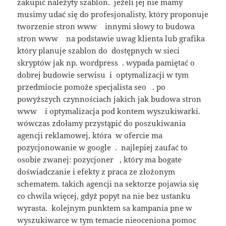
zakupić należyty szablon. jeżeli jej nie mamy
musimy udać się do profesjonalisty, który proponuje
tworzenie stron www innymi słowy to budowa
stron www na podstawie uwag klienta lub grafika
który planuje szablon do dostępnych w sieci
skryptów jak np. wordpress . wypada pamiętać o
dobrej budowie serwisu i optymalizacji w tym
przedmiocie pomoże specjalista seo . po
powyższych czynnościach jakich jak budowa stron
www i optymalizacja pod kontem wyszukiwarki.
wówczas zdołamy przystąpić do poszukiwania
agencji reklamowej, która w ofercie ma
pozycjonowanie w google . najlepiej zaufać to
osobie zwanej: pozycjoner , który ma bogate
doświadczanie i efekty z praca ze złożonym
schematem. takich agencji na sektorze pojawia się
co chwila więcej, gdyż popyt na nie bez ustanku
wyrasta. kolejnym punktem sa kampania pne w
wyszukiwarce w tym temacie nieoceniona pomoc