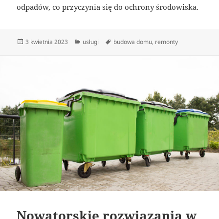
odpadów, co przyczynia się do ochrony środowiska.
Data
Kategorie
Tagi
3 kwietnia 2023
usługi
budowa domu
,
remonty
publikacji
Nowatorskie rozwiązania w