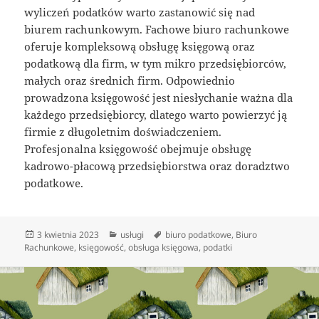
wyliczeń podatków warto zastanowić się nad
biurem rachunkowym. Fachowe biuro rachunkowe
oferuje kompleksową obsługę księgową oraz
podatkową dla firm, w tym mikro przedsiębiorców,
małych oraz średnich firm. Odpowiednio
prowadzona księgowość jest niesłychanie ważna dla
każdego przedsiębiorcy, dlatego warto powierzyć ją
firmie z długoletnim doświadczeniem.
Profesjonalna księgowość obejmuje obsługę
kadrowo-płacową przedsiębiorstwa oraz doradztwo
podatkowe.
Data
Kategorie
Tagi
3 kwietnia 2023
usługi
biuro podatkowe
,
Biuro
publikacji
Rachunkowe
,
księgowość
,
obsługa księgowa
,
podatki