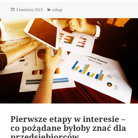
Data
Kategorie
3 kwietnia 2023
usługi
publikacji
Pierwsze etapy w interesie –
co pożądane byłoby znać dla
przedsiębiorców