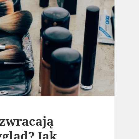
 zwracają
gląd? Jak