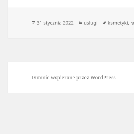
Data
Kategorie
Tagi
31 stycznia 2022
usługi
ksmetyki
,
ł
publikacji
Dumnie wspierane przez WordPress