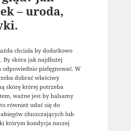
ek – uroda,
yki.
Każda chciała by dodatkowo
 By skóra jak najdłużej
a odpowiednio pielęgnować. W
trzeba dobrać właściwy
ą skórę której potrzeba
litem, ważne jest by balsamy
to również udać się do
zabiegów złuszczających lub
ki którym kondycja naszej