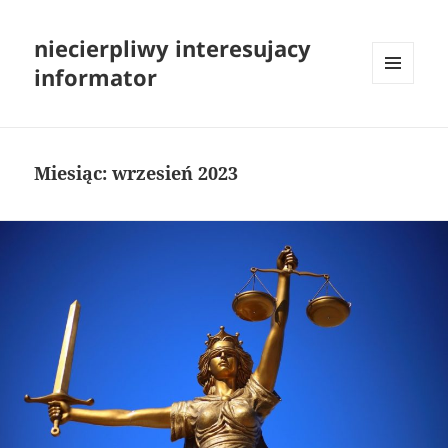
niecierpliwy interesujacy
informator
MENU
I
WIDGETY
Miesiąc:
wrzesień 2023