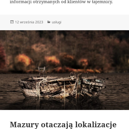
informacji otrzymanych od klientów w tajemnicy.
Data
Kategorie
12 września 2023
usługi
publikacji
Mazury otaczają lokalizacje