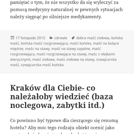
pamiętać o tym, że nie wszystko da się wyleczyć za
pomocą medycyny naturalnej w pewnych sytuacjach
należy sięgnąć po silniejsze medykamenty.
Data
Kategorie
Tagi
17 listopada 2015
zdrowie
dobra maść ziołowa
,
końska
publikacji
maść
,
końska maść rozgrzewająca
,
maść końska
,
maść na bolące
mięśnie
,
maśc na stawy
,
maść na stawy zapalne
,
maść
rozgrzewająca
,
maść rozgrzewająca na stawy
,
maśc z olejkami
eterycznymi
,
maść ziołowa
,
maśc ziołowa na stawy
,
szwajcarska
maść
,
szwajcarska maść końska
Kraków dla Ciebie- co
należałoby wiedzieć (baza
noclegowa, zabytki itd.)
Co powinno być typowe dla cieszącego się renomą
hotelu? Aby móc tego rodzaju obiekt ocenić jako