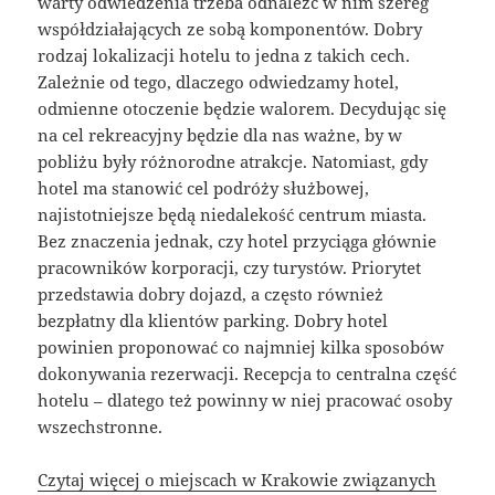
warty odwiedzenia trzeba odnaleźć w nim szereg
współdziałających ze sobą komponentów. Dobry
rodzaj lokalizacji hotelu to jedna z takich cech.
Zależnie od tego, dlaczego odwiedzamy hotel,
odmienne otoczenie będzie walorem. Decydując się
na cel rekreacyjny będzie dla nas ważne, by w
pobliżu były różnorodne atrakcje. Natomiast, gdy
hotel ma stanowić cel podróży służbowej,
najistotniejsze będą niedalekość centrum miasta.
Bez znaczenia jednak, czy hotel przyciąga głównie
pracowników korporacji, czy turystów. Priorytet
przedstawia dobry dojazd, a często również
bezpłatny dla klientów parking. Dobry hotel
powinien proponować co najmniej kilka sposobów
dokonywania rezerwacji. Recepcja to centralna część
hotelu – dlatego też powinny w niej pracować osoby
wszechstronne.
Czytaj więcej o miejscach w Krakowie związanych