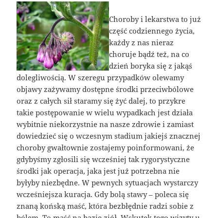
Choroby i lekarstwa to już
część codziennego życia,
każdy z nas nieraz
choruje bądź też, na co
dzień boryka się z jakąś
dolegliwością. W szeregu przypadków olewamy
objawy zażywamy dostępne środki przeciwbólowe
oraz z całych sił staramy się żyć dalej, to przykre
takie postępowanie w wielu wypadkach jest działa
wybitnie niekorzystnie na nasze zdrowie i zamiast
dowiedzieć się o wczesnym stadium jakiejś znacznej
choroby gwałtownie zostajemy poinformowani, że
gdybyśmy zgłosili się wcześniej tak rygorystyczne
środki jak operacja, jaka jest już potrzebna nie
byłyby niezbędne. W pewnych sytuacjach wystarczy
wcześniejsza kuracja. Gdy bolą stawy – poleca się
znaną końską maść, która bezbłędnie radzi sobie z
bólem. To maść na bazie ziół. Wskutek tego wizyty u