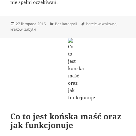
nie spełni oczekiwań.
Data
Kategorie
Tagi
27 listopada 2015
Bez kategorii
hotele w krakowie
,
publikacji
kraków
,
zabytki
Co to jest końska maść oraz
jak funkcjonuje