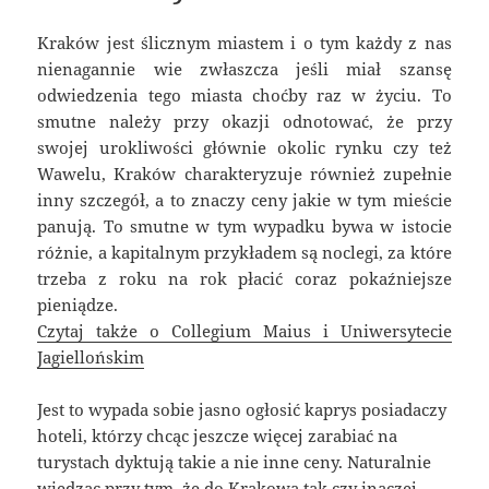
Kraków jest ślicznym miastem i o tym każdy z nas
nienagannie wie zwłaszcza jeśli miał szansę
odwiedzenia tego miasta choćby raz w życiu. To
smutne należy przy okazji odnotować, że przy
swojej urokliwości głównie okolic rynku czy też
Wawelu, Kraków charakteryzuje również zupełnie
inny szczegół, a to znaczy ceny jakie w tym mieście
panują. To smutne w tym wypadku bywa w istocie
różnie, a kapitalnym przykładem są noclegi, za które
trzeba z roku na rok płacić coraz pokaźniejsze
pieniądze.
Czytaj także o Collegium Maius i Uniwersytecie
Jagiellońskim
Jest to wypada sobie jasno ogłosić kaprys posiadaczy
hoteli, którzy chcąc jeszcze więcej zarabiać na
turystach dyktują takie a nie inne ceny. Naturalnie
wiedząc przy tym, że do Krakowa tak czy inaczej