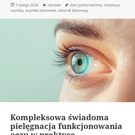
Data
Kategorie
Tagi
7 lutego 2026
zdrowie
dom jednorodzinny
,
instalacja
publikacji
szamba
,
szambo betonowe
,
zbiornik betonowy
Kompleksowa świadoma
pielęgnacja funkcjonowania
oczu w praktyce