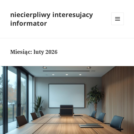
niecierpliwy interesujacy
informator
MENU
I
WIDGETY
Miesiąc:
luty 2026