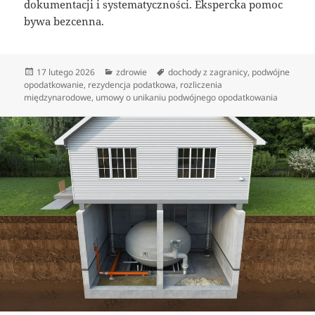
dokumentacji i systematyczności. Ekspercka pomoc
bywa bezcenna.
Data
Kategorie
Tagi
17 lutego 2026
zdrowie
dochody z zagranicy
,
podwójne
publikacji
opodatkowanie
,
rezydencja podatkowa
,
rozliczenia
międzynarodowe
,
umowy o unikaniu podwójnego opodatkowania