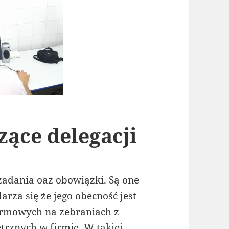
zące delegacji
adania oaz obowiązki. Są one
rza się że jego obecność jest
irmowych na zebraniach z
rznych w firmie. W takiej