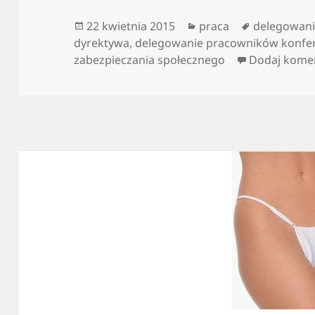
Data
Kategorie
Tagi
22 kwietnia 2015
praca
delegowan
publikacji
dyrektywa
,
delegowanie pracowników konfe
zabezpieczania społecznego
Dodaj kome