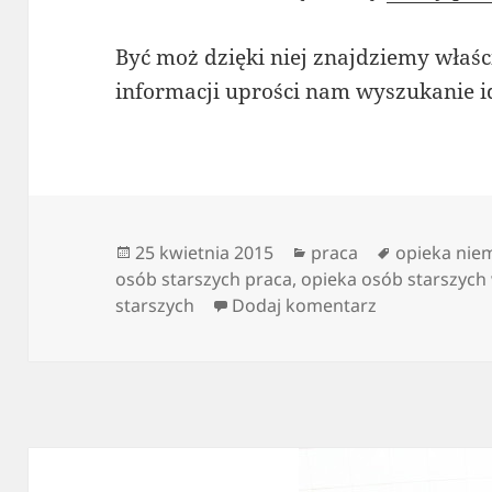
Być moż dzięki niej znajdziemy właśc
informacji uprości nam wyszukanie i
Data
Kategorie
Tagi
25 kwietnia 2015
praca
opieka nie
publikacji
osób starszych praca
,
opieka osób starszych
do Pomoc dla
starszych
Dodaj komentarz