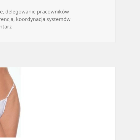
ie
,
delegowanie pracowników
rencja
,
koordynacja systemów
do Informacje dotyczące delegacji
ntarz