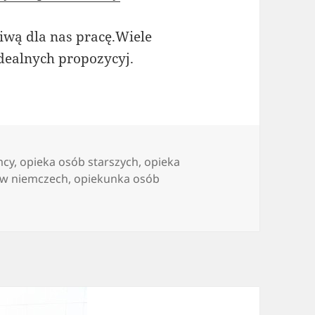
iwą dla nas pracę.Wiele
dealnych propozycyj.
mcy
,
opieka osób starszych
,
opieka
 w niemczech
,
opiekunka osób
 sniora