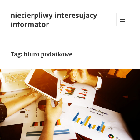
niecierpliwy interesujacy
informator
MENU
I
WIDGETY
Tag:
biuro podatkowe