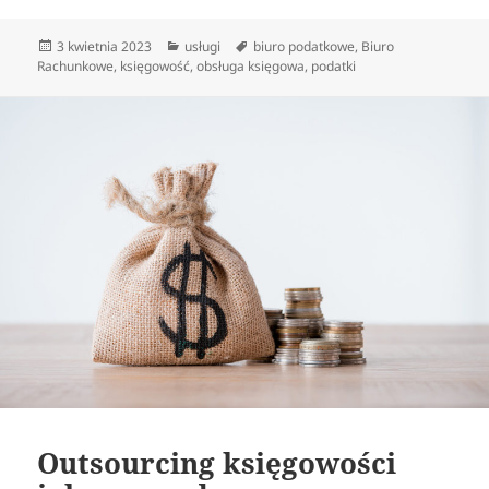
Data
Kategorie
Tagi
3 kwietnia 2023
usługi
biuro podatkowe
,
Biuro
publikacji
Rachunkowe
,
księgowość
,
obsługa księgowa
,
podatki
Outsourcing księgowości