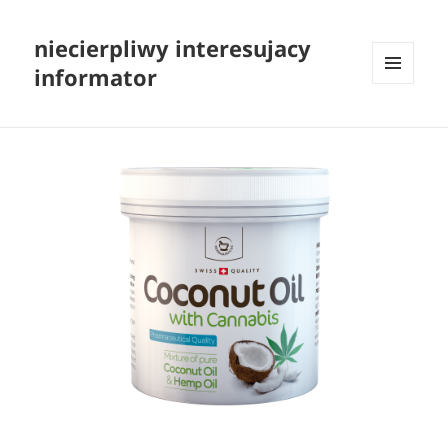
niecierpliwy interesujacy
informator
MENU
I
WIDGETY