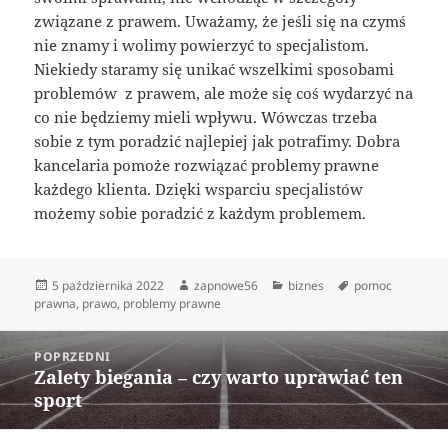
związane z prawem. Uważamy, że jeśli się na czymś
nie znamy i wolimy powierzyć to specjalistom.
Niekiedy staramy się unikać wszelkimi sposobami
problemów z prawem, ale może się coś wydarzyć na
co nie będziemy mieli wpływu. Wówczas trzeba
sobie z tym poradzić najlepiej jak potrafimy. Dobra
kancelaria pomoże rozwiązać problemy prawne
każdego klienta. Dzięki wsparciu specjalistów
możemy sobie poradzić z każdym problemem.
Data
Autor
Kategorie
Tagi
5 października 2022
zapnowe56
biznes
pomoc
publikacji
prawna
,
prawo
,
problemy prawne
Nawigacja
POPRZEDNI
wpisu
Zalety biegania – czy warto uprawiać ten
Poprzedni
sport
wpis: