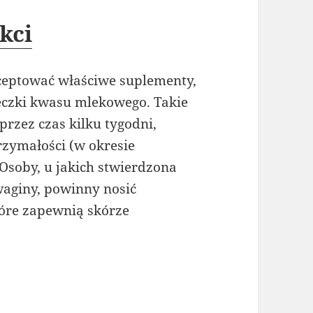
kci
ceptować właściwe suplementy,
eczki kwasu mlekowego. Takie
rzez czas kilku tygodni,
zymałości (w okresie
Osoby, u jakich stwierdzona
waginy, powinny nosić
tóre zapewnią skórze