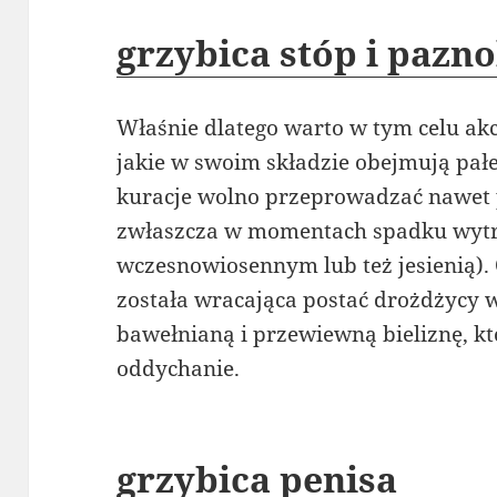
grzybica stóp i pazno
Właśnie dlatego warto w tym celu ak
jakie w swoim składzie obejmują pał
kuracje wolno przeprowadzać nawet p
zwłaszcza w momentach spadku wytr
wczesnowiosennym lub też jesienią). 
została wracająca postać drożdżycy 
bawełnianą i przewiewną bieliznę, k
oddychanie.
grzybica penisa