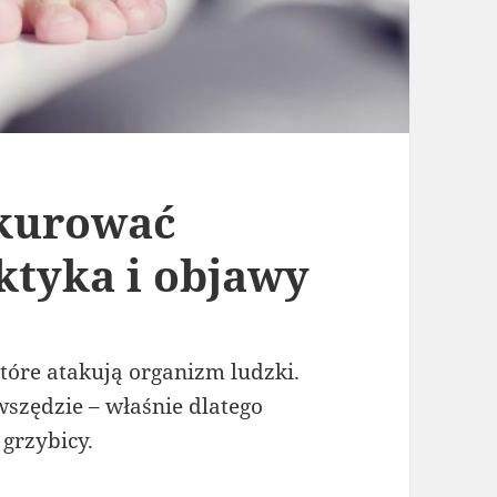
kurować
ktyka i objawy
które atakują organizm ludzki.
wszędzie – właśnie dlatego
 grzybicy.