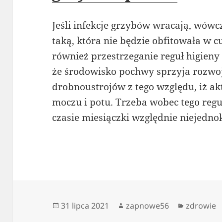
Jeśli infekcje grzybów wracają, wówcz
taką, która nie będzie obfitowała w 
również przestrzeganie reguł higieny
że środowisko pochwy sprzyja rozwo
drobnoustrojów z tego względu, iż akt
moczu i potu. Trzeba wobec tego reg
czasie miesiączki względnie niejedno
Data
Autor
Kategori
31 lipca 2021
zapnowe56
zdrowie
publikacji