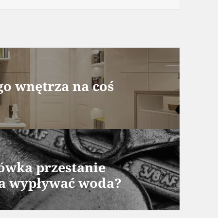
go wnętrza na coś
dówka przestanie
yna wypływać woda?