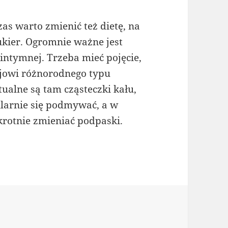
as warto zmienić też dietę, na
cukier. Ogromnie ważne jest
 intymnej. Trzeba mieć pojęcie,
jowi różnorodnego typu
ualne są tam cząsteczki kału,
ularnie się podmywać, a w
krotnie zmieniać podpaski.
e