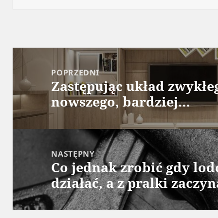
Nawigacja
wpisu
POPRZEDNI
Zastępując układ zwykłe
Poprzedni
nowszego, bardziej…
wpis:
NASTĘPNY
Co jednak zrobić gdy lo
Następny
działać, a z pralki zacz
wpis: