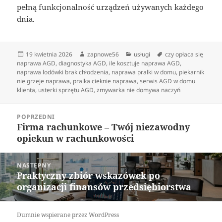
pełną funkcjonalność urządzeń używanych każdego
dnia.
Data
Autor
Kategorie
Tagi
19 kwietnia 2026
zapnowe56
usługi
czy opłaca się
publikacji
naprawa AGD
,
diagnostyka AGD
,
ile kosztuje naprawa AGD
,
naprawa lodówki brak chłodzenia
,
naprawa pralki w domu
,
piekarnik
nie grzeje naprawa
,
pralka cieknie naprawa
,
serwis AGD w domu
klienta
,
usterki sprzętu AGD
,
zmywarka nie domywa naczyń
Nawigacja
POPRZEDNI
wpisu
Firma rachunkowe – Twój niezawodny
Poprzedni
opiekun w rachunkowości
wpis:
NASTĘPNY
Praktyczny zbiór wskazówek po
Następny
organizacji finansów przedsiębiorstwa
wpis:
Dumnie wspierane przez WordPress