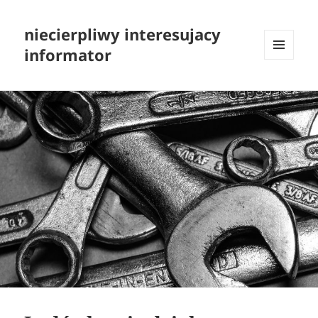
niecierpliwy interesujacy
informator
MENU
I
WIDGETY