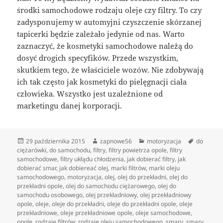
środki samochodowe rodzaju oleje czy filtry. To czy
zadysponujemy w automyjni czyszczenie skórzanej
tapicerki będzie zależało jedynie od nas. Warto
zaznaczyć, że kosmetyki samochodowe należą do
dosyć drogich specyfików. Przede wszystkim,
skutkiem tego, że właściciele wozów. Nie zdobywają
ich tak często jak kosmetyki do pielęgnacji ciała
człowieka. Wszystko jest uzależnione od
marketingu danej korporacji.
Data
Autor
Kategorie
Tagi
29 października 2015
zapnowe56
motoryzacja
do
publikacji
ciężarówki
,
do samochodu
,
filtry
,
filtry powietrza opole
,
filtry
samochodowe
,
filtry ukłądu chłodzenia
,
jak dobierać filtry
,
jak
dobierać smar
,
jak dobiereać olej
,
marki filtrów
,
marki oleju
samochodowego
,
motoryzacja
,
olej
,
olej do przekładni
,
olej do
przekładni opole
,
olej do samochodu ciężarowego
,
olej do
samochodu osobowego
,
olej przekładniowy
,
olej przekładniowy
opole
,
oleje
,
oleje do przekładni
,
oleje do przekładni opole
,
oleje
przekładniowe
,
oleje przekładniowe opole
,
oleje samochodowe
,
opole
,
rodzaje filtrów
,
rodzaje oleju samochodowego
,
smary
,
smary