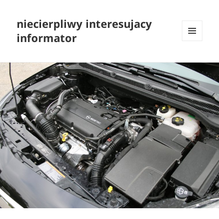
niecierpliwy interesujacy
informator
MENU
I
WIDGETY