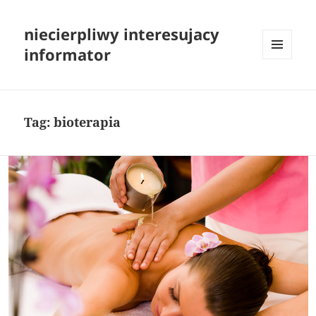
niecierpliwy interesujacy
informator
MENU
I
WIDGETY
Tag:
bioterapia