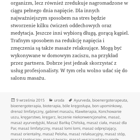
organizm, lecz również zredukuje nagromadzone w
ciągu pełnego dnia napięcie. Dla innych
najważniejszym sposobem na stres będzie
stworzenie kilku ćwiczeń oddechowych oraz
medytacja. Jeszcze inni wybiorą długą, gorącą kąpiel.
Trafnym sposobem na redukcję napięcia i
zmęczenia są także masaże relaksujące. Mogą być
wykonywane w domowym zaciszu, na przykład
przez partnera. Dobrze jest jednak skorzystać z
usług profesjonalisty. W tym celu wolno udać się do
salonu masażu.
Data
Kategorie
Tagi
9 września 2015
uroda
Ayurveda
,
bioenergoterapeuta
,
publikacji
bioenergoterapia
,
bioterapia
,
bóle kręgosłupa
,
bon upominkowy
,
drenaż limfatyczny
,
gabinet masażu
,
Klawiterapia
,
Konchowanie
uszu
,
kręgarstwo
,
kręgarz
,
leczenie niekonwencjonalne
,
masaż
,
masaż ayurvedyjski
,
Masaż Bańką Chińską
,
masaż ciała
,
masaż dla
Par
,
masaż limfatyczny
,
masaż lomi lomi
,
masaż odprężający
,
masaż orientalny
,
masaż Peloha
,
masaż relaksacyjny
,
masaż stóp
,
masaż tantryczny
,
masaż twarzy
,
masaż wyszczuplający opole
,