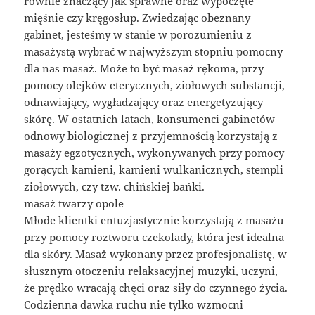
równie znaczący jak sprawne oraz wypoczęte
mięśnie czy kręgosłup. Zwiedzając obeznany
gabinet, jesteśmy w stanie w porozumieniu z
masażystą wybrać w najwyższym stopniu pomocny
dla nas masaż. Może to być masaż rękoma, przy
pomocy olejków eterycznych, ziołowych substancji,
odnawiający, wygładzający oraz energetyzujący
skórę. W ostatnich latach, konsumenci gabinetów
odnowy biologicznej z przyjemnością korzystają z
masaży egzotycznych, wykonywanych przy pomocy
gorących kamieni, kamieni wulkanicznych, stempli
ziołowych, czy tzw. chińskiej bańki.
masaż twarzy opole
Młode klientki entuzjastycznie korzystają z masażu
przy pomocy roztworu czekolady, która jest idealna
dla skóry. Masaż wykonany przez profesjonalistę, w
słusznym otoczeniu relaksacyjnej muzyki, uczyni,
że prędko wracają chęci oraz siły do czynnego życia.
Codzienna dawka ruchu nie tylko wzmocni