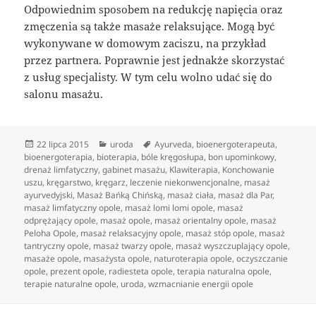
Odpowiednim sposobem na redukcję napięcia oraz
zmęczenia są także masaże relaksujące. Mogą być
wykonywane w domowym zaciszu, na przykład
przez partnera. Poprawnie jest jednakże skorzystać
z usług specjalisty. W tym celu wolno udać się do
salonu masażu.
Data
Kategorie
Tagi
22 lipca 2015
uroda
Ayurveda
,
bioenergoterapeuta
,
publikacji
bioenergoterapia
,
bioterapia
,
bóle kręgosłupa
,
bon upominkowy
,
drenaż limfatyczny
,
gabinet masażu
,
Klawiterapia
,
Konchowanie
uszu
,
kręgarstwo
,
kręgarz
,
leczenie niekonwencjonalne
,
masaż
ayurvedyjski
,
Masaż Bańką Chińską
,
masaż ciała
,
masaż dla Par
,
masaż limfatyczny opole
,
masaż lomi lomi opole
,
masaż
odprężający opole
,
masaż opole
,
masaż orientalny opole
,
masaż
Peloha Opole
,
masaż relaksacyjny opole
,
masaż stóp opole
,
masaż
tantryczny opole
,
masaż twarzy opole
,
masaż wyszczuplający opole
,
masaże opole
,
masażysta opole
,
naturoterapia opole
,
oczyszczanie
opole
,
prezent opole
,
radiesteta opole
,
terapia naturalna opole
,
terapie naturalne opole
,
uroda
,
wzmacnianie energii opole