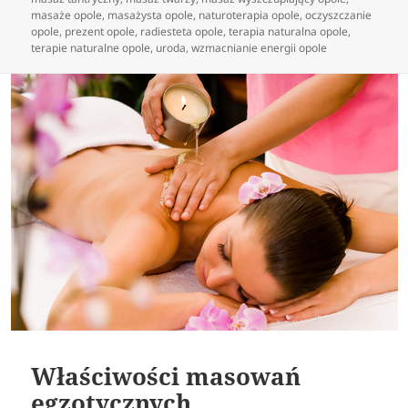
masaże opole
,
masażysta opole
,
naturoterapia opole
,
oczyszczanie
opole
,
prezent opole
,
radiesteta opole
,
terapia naturalna opole
,
terapie naturalne opole
,
uroda
,
wzmacnianie energii opole
Właściwości masowań
egzotycznych