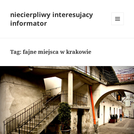
niecierpliwy interesujacy
informator
MENU
I
WIDGETY
Tag:
fajne miejsca w krakowie