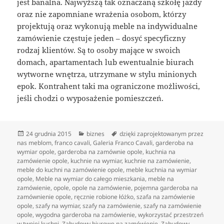
jest banalna. Najwyższą tak oznaczaną szkołę jazdy
oraz nie zapomniane wrażenia osobom, którzy
projektują oraz wykonują meble na indywidualne
zamówienie częstuje jeden – dosyć specyficzny
rodzaj klientów. Są to osoby mające w swoich
domach, apartamentach lub ewentualnie biurach
wytworne wnętrza, utrzymane w stylu minionych
epok. Kontrahent taki ma ograniczone możliwości,
jeśli chodzi o wyposażenie pomieszczeń.
Data
Kategorie
Tagi
24 grudnia 2015
biznes
dzięki zaprojektowanym przez
publikacji
nas meblom
,
franco cavali
,
Galeria Franco Cavali
,
garderoba na
wymiar opole
,
garderoba na zamównie opole
,
kuchnia na
zamówienie opole
,
kuchnie na wymiar
,
kuchnie na zamówienie
,
meble do kuchni na zamówienie opole
,
meble kuchnia na wymiar
opole
,
Meble na wymiar do całego mieszkania
,
meble na
zamówienie
,
opole
,
opole na zamówienie
,
pojemna garderoba na
zamównienie opole
,
ręcznie robione łóżko
,
szafa na zamówienie
opole
,
szafy na wymiar
,
szafy na zamówienie
,
szafy na zamówienie
opole
,
wygodna garderoba na zamówienie
,
wykorzystać przestrzeń
w twojej kuchni
,
Zabudowy biurowe na zamówienie
,
Zabudowy