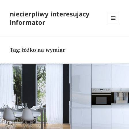
niecierpliwy interesujacy
informator
MENU
I
WIDGETY
Tag:
łóżko na wymiar