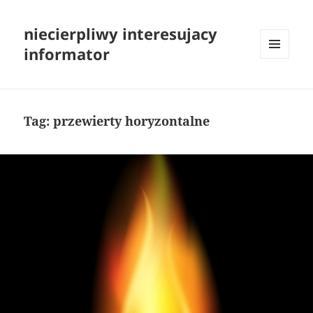
niecierpliwy interesujacy
informator
MENU
I
WIDGETY
Tag:
przewierty horyzontalne