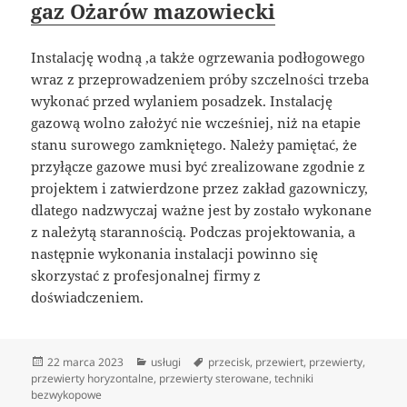
gaz Ożarów mazowiecki
Instalację wodną ,a także ogrzewania podłogowego
wraz z przeprowadzeniem próby szczelności trzeba
wykonać przed wylaniem posadzek. Instalację
gazową wolno założyć nie wcześniej, niż na etapie
stanu surowego zamkniętego. Należy pamiętać, że
przyłącze gazowe musi być zrealizowane zgodnie z
projektem i zatwierdzone przez zakład gazowniczy,
dlatego nadzwyczaj ważne jest by zostało wykonane
z należytą starannością. Podczas projektowania, a
następnie wykonania instalacji powinno się
skorzystać z profesjonalnej firmy z
doświadczeniem.
Data
Kategorie
Tagi
22 marca 2023
usługi
przecisk
,
przewiert
,
przewierty
,
publikacji
przewierty horyzontalne
,
przewierty sterowane
,
techniki
bezwykopowe