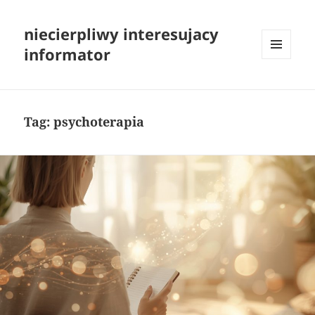
niecierpliwy interesujacy
informator
MENU
I
WIDGETY
Tag:
psychoterapia