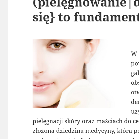
(pielęgnowanie|
się} to fundamen
W 
po
ga
ob
ot
de
uz
pielęgnacji skóry oraz maściach do c
złożona dziedzina medycyny, która 