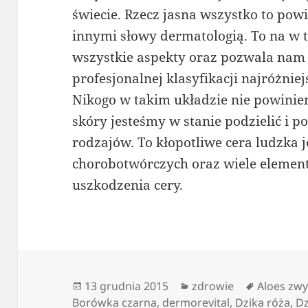
świecie. Rzecz jasna wszystko to powi
innymi słowy dermatologią. To na w
wszystkie aspekty oraz pozwala nam
profesjonalnej klasyfikacji najróżnie
Nikogo w takim układzie nie powinien
skóry jesteśmy w stanie podzielić i p
rodzajów. To kłopotliwe cera ludzka 
chorobotwórczych oraz wiele element
uszkodzenia cery.
Data
Kategorie
Tagi
13 grudnia 2015
zdrowie
Aloes zwy
publikacji
Borówka czarna
,
dermorevital
,
Dzika róża
,
Dz