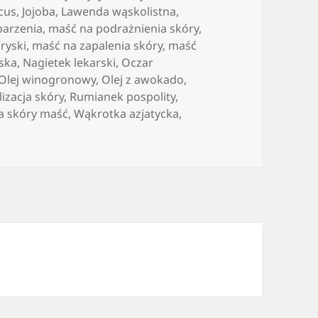
cus
,
Jojoba
,
Lawenda wąskolistna
,
parzenia
,
maść na podrażnienia skóry
,
ryski
,
maść na zapalenia skóry
,
maść
rska
,
Nagietek lekarski
,
Oczar
Olej winogronowy
,
Olej z awokado
,
lizacja skóry
,
Rumianek pospolity
,
a skóry maść
,
Wąkrotka azjatycka
,