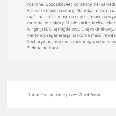
roślinna
,
Goździkowiec korzenny
,
herbamedi
lecznicza maść na skórę
,
Manuka
,
maść na o
maśc na skórę
,
maśc na trądzik
,
maśc na wyp
na zapalenie skóry
,
Masło karite
,
Melisa leka
wirginijski
,
Olej migdałowy
,
Olej rokitnikowy
,
Pantenol
,
regeneracja naskórka maść
,
rewita
Sacharyd pochodzenia roślinnego
,
schorzeni
Zielona herbata
Dumnie wspierane przez WordPress