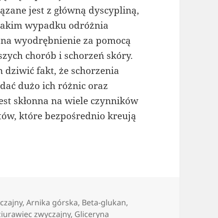
ązane jest z główną dyscypliną,
 takim wypadku odróżnia
 na wyodrębnienie za pomocą
jszych chorób i schorzeń skóry.
 dziwić fakt, że schorzenia
odać dużo ich różnic oraz
jest skłonna na wiele czynników
ów, które bezpośrednio kreują
czajny
,
Arnika górska
,
Beta-glukan
,
iurawiec zwyczajny
,
Gliceryna