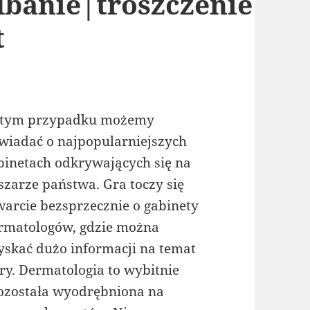
dbanie|troszczenie
t
tym przypadku możemy
wiadać o najpopularniejszych
binetach odkrywających się na
szarze państwa. Gra toczy się
warcie bezsprzecznie o gabinety
rmatologów, gdzie można
yskać dużo informacji na temat
ery. Dermatologia to wybitnie
pozostała wyodrębniona na