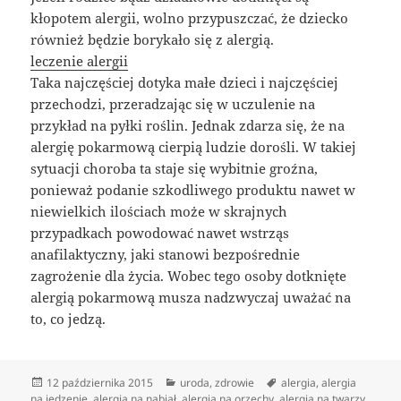
kłopotem alergii, wolno przypuszczać, że dziecko
również będzie borykało się z alergią.
leczenie alergii
Taka najczęściej dotyka małe dzieci i najczęściej
przechodzi, przeradzając się w uczulenie na
przykład na pyłki roślin. Jednak zdarza się, że na
alergię pokarmową cierpią ludzie dorośli. W takiej
sytuacji choroba ta staje się wybitnie groźna,
ponieważ podanie szkodliwego produktu nawet w
niewielkich ilościach może w skrajnych
przypadkach powodować nawet wstrząs
anafilaktyczny, jaki stanowi bezpośrednie
zagrożenie dla życia. Wobec tego osoby dotknięte
alergią pokarmową musza nadzwyczaj uważać na
to, co jedzą.
Data
Kategorie
Tagi
12 października 2015
uroda
,
zdrowie
alergia
,
alergia
publikacji
na jedzenie
,
alergia na nabiał
,
alergia na orzechy
,
alergia na twarzy
,