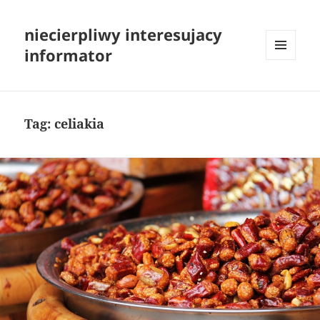
niecierpliwy interesujacy
informator
MENU
I
WIDGETY
Tag:
celiakia