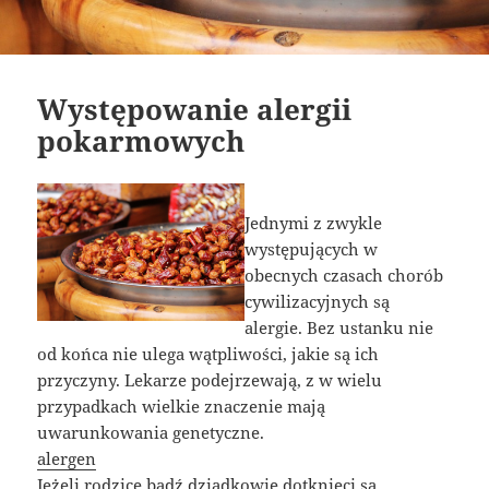
Występowanie alergii
pokarmowych
Jednymi z zwykle
występujących w
obecnych czasach chorób
cywilizacyjnych są
alergie. Bez ustanku nie
od końca nie ulega wątpliwości, jakie są ich
przyczyny. Lekarze podejrzewają, z w wielu
przypadkach wielkie znaczenie mają
uwarunkowania genetyczne.
alergen
Jeżeli rodzice bądź dziadkowie dotknięci są