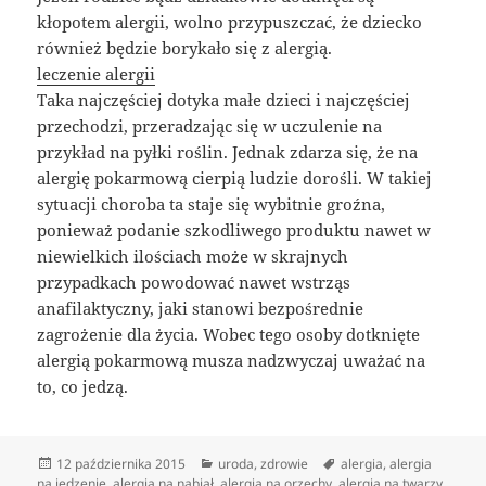
kłopotem alergii, wolno przypuszczać, że dziecko
również będzie borykało się z alergią.
leczenie alergii
Taka najczęściej dotyka małe dzieci i najczęściej
przechodzi, przeradzając się w uczulenie na
przykład na pyłki roślin. Jednak zdarza się, że na
alergię pokarmową cierpią ludzie dorośli. W takiej
sytuacji choroba ta staje się wybitnie groźna,
ponieważ podanie szkodliwego produktu nawet w
niewielkich ilościach może w skrajnych
przypadkach powodować nawet wstrząs
anafilaktyczny, jaki stanowi bezpośrednie
zagrożenie dla życia. Wobec tego osoby dotknięte
alergią pokarmową musza nadzwyczaj uważać na
to, co jedzą.
Data
Kategorie
Tagi
12 października 2015
uroda
,
zdrowie
alergia
,
alergia
publikacji
na jedzenie
,
alergia na nabiał
,
alergia na orzechy
,
alergia na twarzy
,