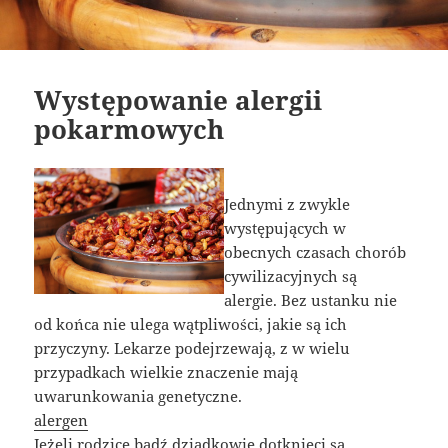
Występowanie alergii
pokarmowych
Jednymi z zwykle
występujących w
obecnych czasach chorób
cywilizacyjnych są
alergie. Bez ustanku nie
od końca nie ulega wątpliwości, jakie są ich
przyczyny. Lekarze podejrzewają, z w wielu
przypadkach wielkie znaczenie mają
uwarunkowania genetyczne.
alergen
Jeżeli rodzice bądź dziadkowie dotknięci są