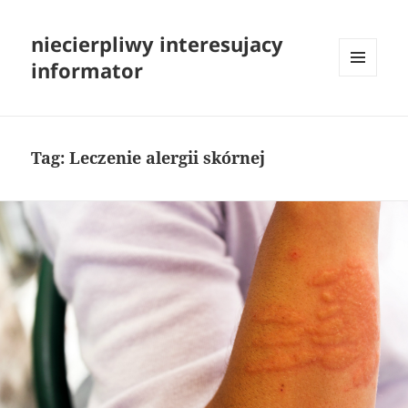
niecierpliwy interesujacy
informator
MENU
I
WIDGETY
Tag:
Leczenie alergii skórnej