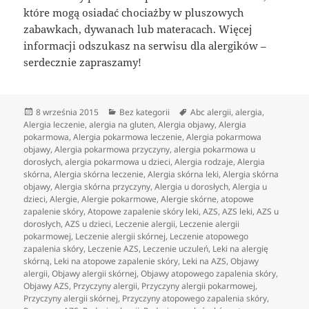
które mogą osiadać chociażby w pluszowych
zabawkach, dywanach lub materacach. Więcej
informacji odszukasz na serwisu dla alergików –
serdecznie zapraszamy!
Data
Kategorie
Tagi
8 września 2015
Bez kategorii
Abc alergii
,
alergia
,
publikacji
Alergia leczenie
,
alergia na gluten
,
Alergia objawy
,
Alergia
pokarmowa
,
Alergia pokarmowa leczenie
,
Alergia pokarmowa
objawy
,
Alergia pokarmowa przyczyny
,
alergia pokarmowa u
dorosłych
,
alergia pokarmowa u dzieci
,
Alergia rodzaje
,
Alergia
skórna
,
Alergia skórna leczenie
,
Alergia skórna leki
,
Alergia skórna
objawy
,
Alergia skórna przyczyny
,
Alergia u dorosłych
,
Alergia u
dzieci
,
Alergie
,
Alergie pokarmowe
,
Alergie skórne
,
atopowe
zapalenie skóry
,
Atopowe zapalenie skóry leki
,
AZS
,
AZS leki
,
AZS u
dorosłych
,
AZS u dzieci
,
Leczenie alergii
,
Leczenie alergii
pokarmowej
,
Leczenie alergii skórnej
,
Leczenie atopowego
zapalenia skóry
,
Leczenie AZS
,
Leczenie uczuleń
,
Leki na alergię
skórną
,
Leki na atopowe zapalenie skóry
,
Leki na AZS
,
Objawy
alergii
,
Objawy alergii skórnej
,
Objawy atopowego zapalenia skóry
,
Objawy AZS
,
Przyczyny alergii
,
Przyczyny alergii pokarmowej
,
Przyczyny alergii skórnej
,
Przyczyny atopowego zapalenia skóry
,