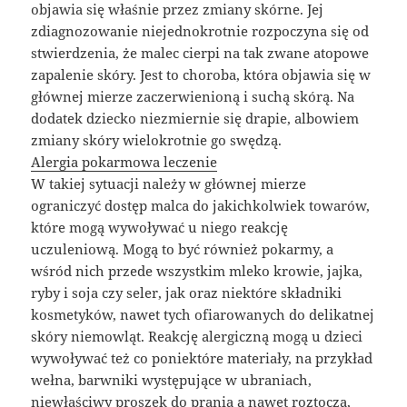
objawia się właśnie przez zmiany skórne. Jej
zdiagnozowanie niejednokrotnie rozpoczyna się od
stwierdzenia, że malec cierpi na tak zwane atopowe
zapalenie skóry. Jest to choroba, która objawia się w
głównej mierze zaczerwienioną i suchą skórą. Na
dodatek dziecko niezmiernie się drapie, albowiem
zmiany skóry wielokrotnie go swędzą.
Alergia pokarmowa leczenie
W takiej sytuacji należy w głównej mierze
ograniczyć dostęp malca do jakichkolwiek towarów,
które mogą wywoływać u niego reakcję
uczuleniową. Mogą to być również pokarmy, a
wśród nich przede wszystkim mleko krowie, jajka,
ryby i soja czy seler, jak oraz niektóre składniki
kosmetyków, nawet tych ofiarowanych do delikatnej
skóry niemowląt. Reakcję alergiczną mogą u dzieci
wywoływać też co poniektóre materiały, na przykład
wełna, barwniki występujące w ubraniach,
niewłaściwy proszek do prania a nawet roztocza,