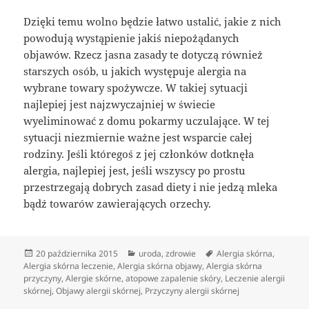
Dzięki temu wolno będzie łatwo ustalić, jakie z nich
powodują wystąpienie jakiś niepożądanych
objawów. Rzecz jasna zasady te dotyczą również
starszych osób, u jakich występuje alergia na
wybrane towary spożywcze. W takiej sytuacji
najlepiej jest najzwyczajniej w świecie
wyeliminować z domu pokarmy uczulające. W tej
sytuacji niezmiernie ważne jest wsparcie całej
rodziny. Jeśli któregoś z jej członków dotknęła
alergia, najlepiej jest, jeśli wszyscy po prostu
przestrzegają dobrych zasad diety i nie jedzą mleka
bądź towarów zawierających orzechy.
Data
Kategorie
Tagi
20 października 2015
uroda
,
zdrowie
Alergia skórna
,
publikacji
Alergia skórna leczenie
,
Alergia skórna objawy
,
Alergia skórna
przyczyny
,
Alergie skórne
,
atopowe zapalenie skóry
,
Leczenie alergii
skórnej
,
Objawy alergii skórnej
,
Przyczyny alergii skórnej