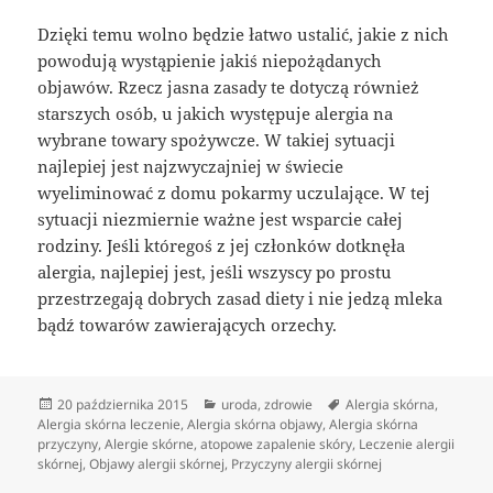
Dzięki temu wolno będzie łatwo ustalić, jakie z nich
powodują wystąpienie jakiś niepożądanych
objawów. Rzecz jasna zasady te dotyczą również
starszych osób, u jakich występuje alergia na
wybrane towary spożywcze. W takiej sytuacji
najlepiej jest najzwyczajniej w świecie
wyeliminować z domu pokarmy uczulające. W tej
sytuacji niezmiernie ważne jest wsparcie całej
rodziny. Jeśli któregoś z jej członków dotknęła
alergia, najlepiej jest, jeśli wszyscy po prostu
przestrzegają dobrych zasad diety i nie jedzą mleka
bądź towarów zawierających orzechy.
Data
Kategorie
Tagi
20 października 2015
uroda
,
zdrowie
Alergia skórna
,
publikacji
Alergia skórna leczenie
,
Alergia skórna objawy
,
Alergia skórna
przyczyny
,
Alergie skórne
,
atopowe zapalenie skóry
,
Leczenie alergii
skórnej
,
Objawy alergii skórnej
,
Przyczyny alergii skórnej