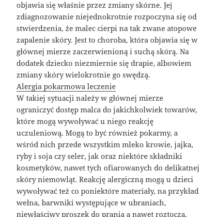
objawia się właśnie przez zmiany skórne. Jej
zdiagnozowanie niejednokrotnie rozpoczyna się od
stwierdzenia, że malec cierpi na tak zwane atopowe
zapalenie skóry. Jest to choroba, która objawia się w
głównej mierze zaczerwienioną i suchą skórą. Na
dodatek dziecko niezmiernie się drapie, albowiem
zmiany skóry wielokrotnie go swędzą.
Alergia pokarmowa leczenie
W takiej sytuacji należy w głównej mierze
ograniczyć dostęp malca do jakichkolwiek towarów,
które mogą wywoływać u niego reakcję
uczuleniową. Mogą to być również pokarmy, a
wśród nich przede wszystkim mleko krowie, jajka,
ryby i soja czy seler, jak oraz niektóre składniki
kosmetyków, nawet tych ofiarowanych do delikatnej
skóry niemowląt. Reakcję alergiczną mogą u dzieci
wywoływać też co poniektóre materiały, na przykład
wełna, barwniki występujące w ubraniach,
niewłaściwy proszek do prania a nawet roztocza,