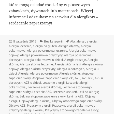
które mogą osiadać chociażby w pluszowych
zabawkach, dywanach lub materacach. Więcej
informacji odszukasz na serwisu dla alergików –
serdecznie zapraszamy!
Data
Kategorie
Tagi
8 września 2015
Bez kategorii
Abc alergii
,
alergia
,
publikacji
Alergia leczenie
,
alergia na gluten
,
Alergia objawy
,
Alergia
pokarmowa
,
Alergia pokarmowa leczenie
,
Alergia pokarmowa
objawy
,
Alergia pokarmowa przyczyny
,
alergia pokarmowa u
dorosłych
,
alergia pokarmowa u dzieci
,
Alergia rodzaje
,
Alergia
skórna
,
Alergia skórna leczenie
,
Alergia skórna leki
,
Alergia skórna
objawy
,
Alergia skórna przyczyny
,
Alergia u dorosłych
,
Alergia u
dzieci
,
Alergie
,
Alergie pokarmowe
,
Alergie skórne
,
atopowe
zapalenie skóry
,
Atopowe zapalenie skóry leki
,
AZS
,
AZS leki
,
AZS u
dorosłych
,
AZS u dzieci
,
Leczenie alergii
,
Leczenie alergii
pokarmowej
,
Leczenie alergii skórnej
,
Leczenie atopowego
zapalenia skóry
,
Leczenie AZS
,
Leczenie uczuleń
,
Leki na alergię
skórną
,
Leki na atopowe zapalenie skóry
,
Leki na AZS
,
Objawy
alergii
,
Objawy alergii skórnej
,
Objawy atopowego zapalenia skóry
,
Objawy AZS
,
Przyczyny alergii
,
Przyczyny alergii pokarmowej
,
Przyczyny alergii skórnej
,
Przyczyny atopowego zapalenia skóry
,