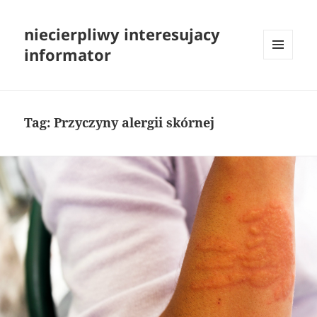
niecierpliwy interesujacy
informator
MENU
I
WIDGETY
Tag:
Przyczyny alergii skórnej