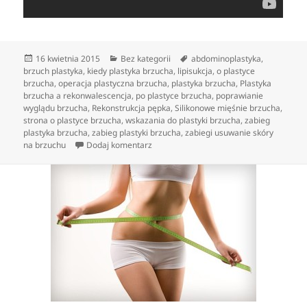
Data
Kategorie
Tagi
16 kwietnia 2015
Bez kategorii
abdominoplastyka
,
publikacji
brzuch plastyka
,
kiedy plastyka brzucha
,
lipisukcja
,
o plastyce
brzucha
,
operacja plastyczna brzucha
,
plastyka brzucha
,
Plastyka
brzucha a rekonwalescencja
,
po plastyce brzucha
,
poprawianie
wyglądu brzucha
,
Rekonstrukcja pępka
,
Silikonowe mięśnie brzucha
,
strona o plastyce brzucha
,
wskazania do plastyki brzucha
,
zabieg
plastyka brzucha
,
zabieg plastyki brzucha
,
zabiegi usuwanie skóry
do Operacje medycyny estetycznej wspo
na brzuchu
Dodaj komentarz