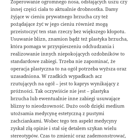
Zoperowanie ogromnego nosa, odstających uszu czy
innej części ciała to aktualnie drobnostka. Damy
żyjące w cieniu prywatnego brzucha czy też
pożądające żyć w jego cieniu również mogą
przeistoczyć ten stan rzeczy bez większego kłopotu.
Usuwanie blizn, znamion bądź też plastyka brzucha,
która pomaga w przyspieszeniu odchudzania i
realizowanie innych niepokojących ozdobników to
standardowe zabiegi. Trzeba nie zapominać, że
operacja plastyczna to na ogół potrzeba wyższa oraz
uzasadniona. W rzadkich wypadkach acz
rzutujących na ogół – jest to kaprys wynikający z
próżności. Tak oczywiście nie jest – plastyka
brzucha lub ewentualnie inne zabiegi usuwające
blizny to nieodzowność. Dużo osób dzięki medium
utożsamia medycynę estetyczną z pustymi
zachciankami. Wobec tego ten aspekt medycyny
zyskał złą opinie i stał się detalem szykan wielu
stereotypów. Czas to zmienić oraz zademonstrować,